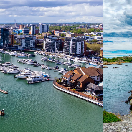
 ein verbessertes Nutzungserlebnis zu servieren und dieses kontinuier
sen” können Sie Ihre persönlichen Präferenzen festlegen. Dies ist au
.