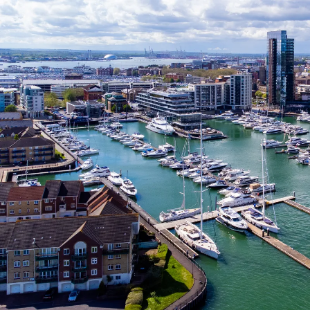
Nur notwendige Cookies
Unvergleichlich lecker
Mit dem Klick auf „geht klar” ermöglichen Sie uns Ihnen über Cookies
personalisierte Werbung und passende Angebote anzeigen. Über „anpas
Cookies” werden lediglich technisch notwendige Cookies gespeichert
Anpassen
Geht klar
Datenschutzerklärung
Cookierichtlinie
Impressum
« zurück
Ihre Cookie-Präferenzen verwalten
Wählen Sie, welche Cookies Sie auf check24.de akzeptieren.
Die Cookierichtlinie finden Sie
hier.
Notwendig