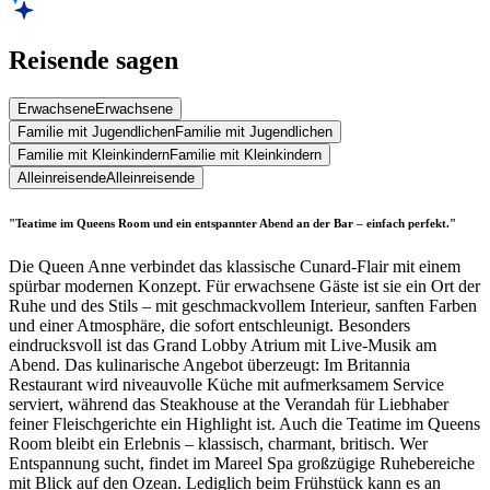
Reisende sagen
Erwachsene
Erwachsene
Familie mit Jugendlichen
Familie mit Jugendlichen
Familie mit Kleinkindern
Familie mit Kleinkindern
Alleinreisende
Alleinreisende
"Teatime im Queens Room und ein entspannter Abend an der Bar – einfach perfekt."
Die Queen Anne verbindet das klassische Cunard-Flair mit einem
spürbar modernen Konzept. Für erwachsene Gäste ist sie ein Ort der
Ruhe und des Stils – mit geschmackvollem Interieur, sanften Farben
und einer Atmosphäre, die sofort entschleunigt. Besonders
eindrucksvoll ist das Grand Lobby Atrium mit Live-Musik am
Abend. Das kulinarische Angebot überzeugt: Im Britannia
Restaurant wird niveauvolle Küche mit aufmerksamem Service
serviert, während das Steakhouse at the Verandah für Liebhaber
feiner Fleischgerichte ein Highlight ist. Auch die Teatime im Queens
Room bleibt ein Erlebnis – klassisch, charmant, britisch. Wer
Entspannung sucht, findet im Mareel Spa großzügige Ruhebereiche
mit Blick auf den Ozean. Lediglich beim Frühstück kann es an