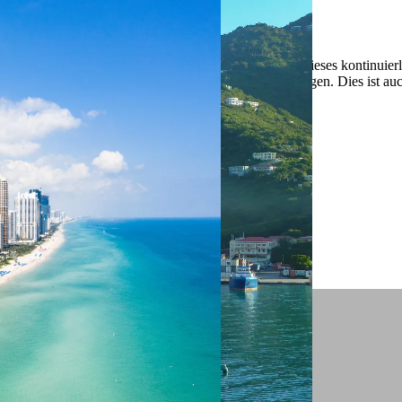
 ein verbessertes Nutzungserlebnis zu servieren und dieses kontinuier
sen” können Sie Ihre persönlichen Präferenzen festlegen. Dies ist au
.