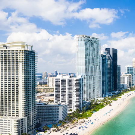
Nur notwendige Cookies
Unvergleichlich lecker
Mit dem Klick auf „geht klar” ermöglichen Sie uns Ihnen über Cookies
personalisierte Werbung und passende Angebote anzeigen. Über „anpas
Cookies” werden lediglich technisch notwendige Cookies gespeichert
Anpassen
Geht klar
Datenschutzerklärung
Cookierichtlinie
Impressum
« zurück
Ihre Cookie-Präferenzen verwalten
Wählen Sie, welche Cookies Sie auf check24.de akzeptieren.
Die Cookierichtlinie finden Sie
hier.
Notwendig