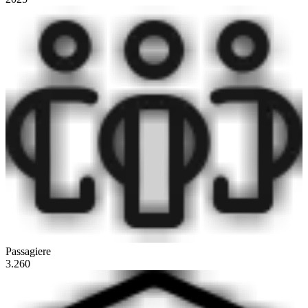
Passagiere
3.260