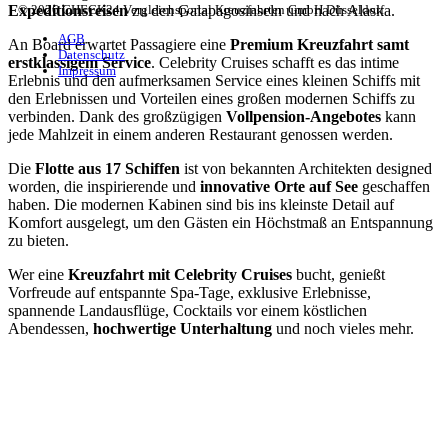
© 2026 CHECK24 Vergleichsportal Kreuzfahrten GmbH Düsseldorf
Expeditionsreisen
zu den Galapagosinseln und nach Alaska.
AGB
An Board erwartet Passagiere eine
Premium Kreuzfahrt samt
Datenschutz
erstklassigem Service
. Celebrity Cruises schafft es das intime
Impressum
Erlebnis und den aufmerksamen Service eines kleinen Schiffs mit
den Erlebnissen und Vorteilen eines großen modernen Schiffs zu
verbinden. Dank des großzügigen
Vollpension-Angebotes
kann
jede Mahlzeit in einem anderen Restaurant genossen werden.
Die
Flotte aus 17 Schiffen
ist von bekannten Architekten designed
worden, die inspirierende und
innovative Orte auf See
geschaffen
haben. Die modernen Kabinen sind bis ins kleinste Detail auf
Komfort ausgelegt, um den Gästen ein Höchstmaß an Entspannung
zu bieten.
Wer eine
Kreuzfahrt mit Celebrity Cruises
bucht, genießt
Vorfreude auf entspannte Spa-Tage, exklusive Erlebnisse,
spannende Landausflüge, Cocktails vor einem köstlichen
Abendessen,
hochwertige Unterhaltung
und noch vieles mehr.