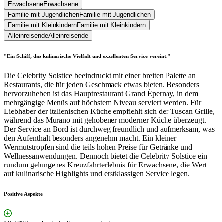
Erwachsene
Erwachsene
Familie mit Jugendlichen
Familie mit Jugendlichen
Familie mit Kleinkindern
Familie mit Kleinkindern
Alleinreisende
Alleinreisende
"Ein Schiff, das kulinarische Vielfalt und exzellenten Service vereint."
Die Celebrity Solstice beeindruckt mit einer breiten Palette an
Restaurants, die für jeden Geschmack etwas bieten. Besonders
hervorzuheben ist das Hauptrestaurant Grand Épernay, in dem
mehrgängige Menüs auf höchstem Niveau serviert werden. Für
Liebhaber der italienischen Küche empfiehlt sich der Tuscan Grille,
während das Murano mit gehobener moderner Küche überzeugt.
Der Service an Bord ist durchweg freundlich und aufmerksam, was
den Aufenthalt besonders angenehm macht. Ein kleiner
Wermutstropfen sind die teils hohen Preise für Getränke und
Wellnessanwendungen. Dennoch bietet die Celebrity Solstice ein
rundum gelungenes Kreuzfahrterlebnis für Erwachsene, die Wert
auf kulinarische Highlights und erstklassigen Service legen.
Positive Aspekte