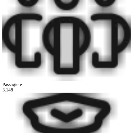
Passagiere
3.148