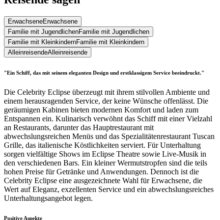
Erwachsene
Erwachsene
Familie mit Jugendlichen
Familie mit Jugendlichen
Familie mit Kleinkindern
Familie mit Kleinkindern
Alleinreisende
Alleinreisende
"Ein Schiff, das mit seinem eleganten Design und erstklassigem Service beeindruckt."
Die Celebrity Eclipse überzeugt mit ihrem stilvollen Ambiente und
einem herausragenden Service, der keine Wünsche offenlässt. Die
geräumigen Kabinen bieten modernen Komfort und laden zum
Entspannen ein. Kulinarisch verwöhnt das Schiff mit einer Vielzahl
an Restaurants, darunter das Hauptrestaurant mit
abwechslungsreichen Menüs und das Spezialitätenrestaurant Tuscan
Grille, das italienische Köstlichkeiten serviert. Für Unterhaltung
sorgen vielfältige Shows im Eclipse Theatre sowie Live-Musik in
den verschiedenen Bars. Ein kleiner Wermutstropfen sind die teils
hohen Preise für Getränke und Anwendungen. Dennoch ist die
Celebrity Eclipse eine ausgezeichnete Wahl für Erwachsene, die
Wert auf Eleganz, exzellenten Service und ein abwechslungsreiches
Unterhaltungsangebot legen.
Positive Aspekte