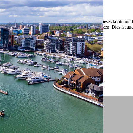
 ein verbessertes Nutzungserlebnis zu servieren und dieses kontinuier
sen” können Sie Ihre persönlichen Präferenzen festlegen. Dies ist au
.