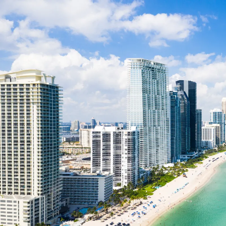
Nur notwendige Cookies
Unvergleichlich lecker
Mit dem Klick auf „geht klar” ermöglichen Sie uns Ihnen über Cookies
personalisierte Werbung und passende Angebote anzeigen. Über „anpas
Cookies” werden lediglich technisch notwendige Cookies gespeichert
Anpassen
Geht klar
Datenschutzerklärung
Cookierichtlinie
Impressum
« zurück
Ihre Cookie-Präferenzen verwalten
Wählen Sie, welche Cookies Sie auf check24.de akzeptieren.
Die Cookierichtlinie finden Sie
hier.
Notwendig