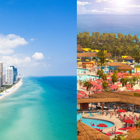
 ein verbessertes Nutzungserlebnis zu servieren und dieses kontinuier
sen” können Sie Ihre persönlichen Präferenzen festlegen. Dies ist au
.