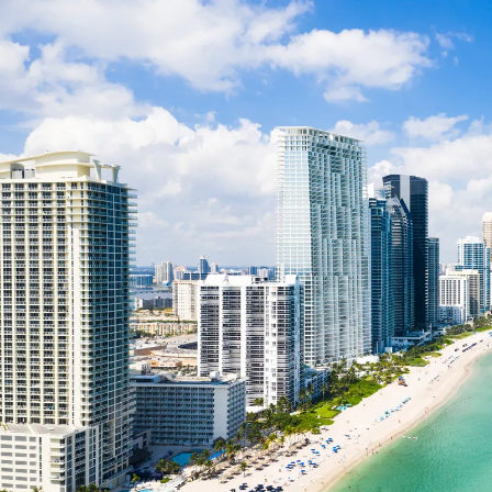
Nur notwendige Cookies
Unvergleichlich lecker
Mit dem Klick auf „geht klar” ermöglichen Sie uns Ihnen über Cookies
personalisierte Werbung und passende Angebote anzeigen. Über „anpas
Cookies” werden lediglich technisch notwendige Cookies gespeichert
Anpassen
Geht klar
Datenschutzerklärung
Cookierichtlinie
Impressum
« zurück
Ihre Cookie-Präferenzen verwalten
Wählen Sie, welche Cookies Sie auf check24.de akzeptieren.
Die Cookierichtlinie finden Sie
hier.
Notwendig