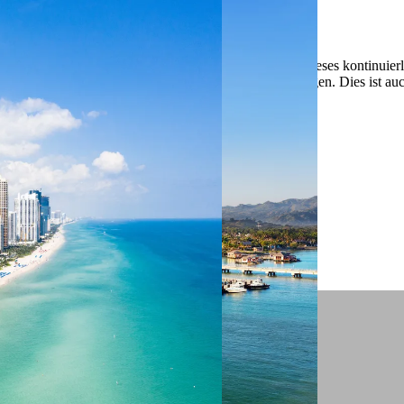
 ein verbessertes Nutzungserlebnis zu servieren und dieses kontinuier
sen” können Sie Ihre persönlichen Präferenzen festlegen. Dies ist au
.