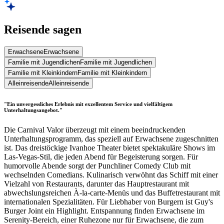
Reisende sagen
Erwachsene
Erwachsene
Familie mit Jugendlichen
Familie mit Jugendlichen
Familie mit Kleinkindern
Familie mit Kleinkindern
Alleinreisende
Alleinreisende
"Ein unvergessliches Erlebnis mit exzellentem Service und vielfältigem
Unterhaltungsangebot."
Die Carnival Valor überzeugt mit einem beeindruckenden
Unterhaltungsprogramm, das speziell auf Erwachsene zugeschnitten
ist. Das dreistöckige Ivanhoe Theater bietet spektakuläre Shows im
Las-Vegas-Stil, die jeden Abend für Begeisterung sorgen. Für
humorvolle Abende sorgt der Punchliner Comedy Club mit
wechselnden Comedians. Kulinarisch verwöhnt das Schiff mit einer
Vielzahl von Restaurants, darunter das Hauptrestaurant mit
abwechslungsreichen À-la-carte-Menüs und das Buffetrestaurant mit
internationalen Spezialitäten. Für Liebhaber von Burgern ist Guy's
Burger Joint ein Highlight. Entspannung finden Erwachsene im
Serenity-Bereich, einer Ruhezone nur für Erwachsene, die zum