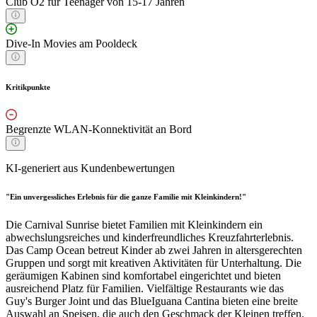
Club O2 für Teenager von 15-17 Jahren
Dive-In Movies am Pooldeck
Kritikpunkte
Begrenzte WLAN-Konnektivität an Bord
KI-generiert aus Kundenbewertungen
"Ein unvergessliches Erlebnis für die ganze Familie mit Kleinkindern!"
Die Carnival Sunrise bietet Familien mit Kleinkindern ein
abwechslungsreiches und kinderfreundliches Kreuzfahrterlebnis.
Das Camp Ocean betreut Kinder ab zwei Jahren in altersgerechten
Gruppen und sorgt mit kreativen Aktivitäten für Unterhaltung. Die
geräumigen Kabinen sind komfortabel eingerichtet und bieten
ausreichend Platz für Familien. Vielfältige Restaurants wie das
Guy's Burger Joint und das BlueIguana Cantina bieten eine breite
Auswahl an Speisen, die auch den Geschmack der Kleinen treffen.