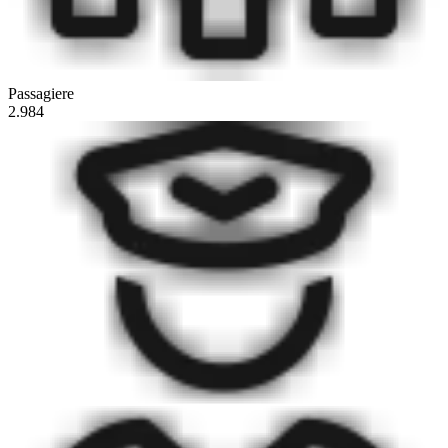
Passagiere
2.984