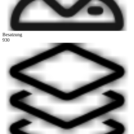
Besatzung
930