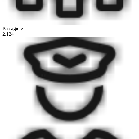
Passagiere
2.124