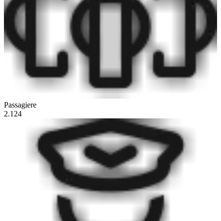
Passagiere
2.124