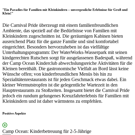
"Ein Paradies für Familien mit Kleinkindern – unvergessliche Erlebnisse für Groß und
Klein!"
Die Carnival Pride überzeugt mit einem familienfreundlichen
Ambiente, das speziell auf die Bedürfnisse von Familien mit
Kleinkindern zugeschnitten ist. Die geräumigen Kabinen bieten
ausreichend Platz für die ganze Familie und sind komfortabel
eingerichtet. Besonders hervorzuheben ist das vielfältige
Unterhaltungsprogramm: Der WaterWorks-Wasserpark mit seinen
kindgerechten Rutschen sorgt für ausgelassenen Badespaß, während
der Camp Ocean Kinderclub abwechslungsreiche Aktivitäten für die
Kleinen bereithält. Die gastronomische Vielfalt an Bord lässt keine
Wünsche offen; von kinderfreundlichen Menüs bis hin zu
Spezialitätenrestaurants ist für jeden Geschmack etwas dabei. Ein
kleiner Wermutstropfen ist die gelegentliche Wartezeit in den
Hauptrestaurants zu Stoßzeiten. Insgesamt bietet die Carnival Pride
jedoch ein rundum gelungenes Kreuzfahrterlebnis für Familien mit
Kleinkindern und ist daher wärmstens zu empfehlen.
Positive Aspekte
Camp Ocean: Kinderbetreuung für 2-5-Jährige