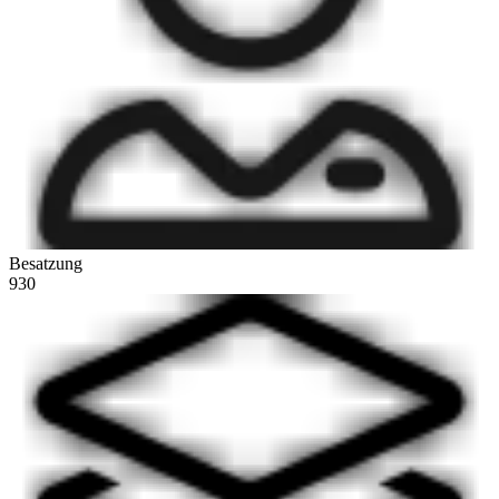
Besatzung
930