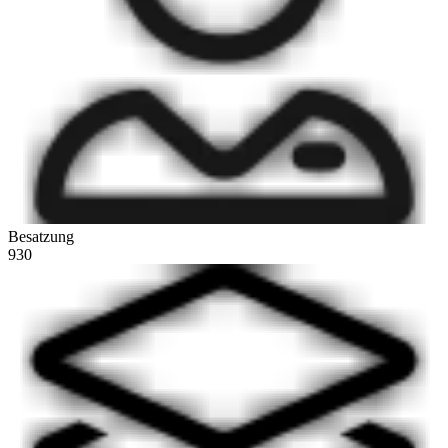
Besatzung
930