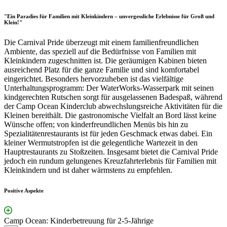
"Ein Paradies für Familien mit Kleinkindern – unvergessliche Erlebnisse für Groß und
Klein!"
Die Carnival Pride überzeugt mit einem familienfreundlichen
Ambiente, das speziell auf die Bedürfnisse von Familien mit
Kleinkindern zugeschnitten ist. Die geräumigen Kabinen bieten
ausreichend Platz für die ganze Familie und sind komfortabel
eingerichtet. Besonders hervorzuheben ist das vielfältige
Unterhaltungsprogramm: Der WaterWorks-Wasserpark mit seinen
kindgerechten Rutschen sorgt für ausgelassenen Badespaß, während
der Camp Ocean Kinderclub abwechslungsreiche Aktivitäten für die
Kleinen bereithält. Die gastronomische Vielfalt an Bord lässt keine
Wünsche offen; von kinderfreundlichen Menüs bis hin zu
Spezialitätenrestaurants ist für jeden Geschmack etwas dabei. Ein
kleiner Wermutstropfen ist die gelegentliche Wartezeit in den
Hauptrestaurants zu Stoßzeiten. Insgesamt bietet die Carnival Pride
jedoch ein rundum gelungenes Kreuzfahrterlebnis für Familien mit
Kleinkindern und ist daher wärmstens zu empfehlen.
Positive Aspekte
Camp Ocean: Kinderbetreuung für 2-5-Jährige