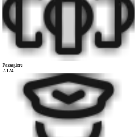
Passagiere
2.124