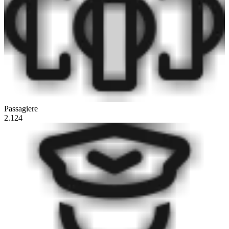
Passagiere
2.124