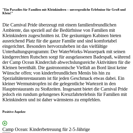
"Ein Paradies für Familien mit Kleinkindern – unvergessliche Erlebnisse für Groß und
Klein!"
Die Carnival Pride überzeugt mit einem familienfreundlichen
Ambiente, das speziell auf die Bedürfnisse von Familien mit
Kleinkindern zugeschnitten ist. Die geräumigen Kabinen bieten
ausreichend Platz für die ganze Familie und sind komfortabel
eingerichtet. Besonders hervorzuheben ist das vielfältige
Unterhaltungsprogramm: Der WaterWorks-Wasserpark mit seinen
kindgerechten Rutschen sorgt für ausgelassenen Badespaß, während
der Camp Ocean Kinderclub abwechslungsreiche Aktivitäten für die
Kleinen bereithält. Die gastronomische Vielfalt an Bord lässt keine
Wünsche offen; von kinderfreundlichen Menüs bis hin zu
Spezialitätenrestaurants ist für jeden Geschmack etwas dabei. Ein
kleiner Wermutstropfen ist die gelegentliche Wartezeit in den
Hauptrestaurants zu Stoßzeiten. Insgesamt bietet die Carnival Pride
jedoch ein rundum gelungenes Kreuzfahrterlebnis für Familien mit
Kleinkindern und ist daher wärmstens zu empfehlen.
Positive Aspekte
Camp Ocean: Kinderbetreuung für 2-5-Jährige