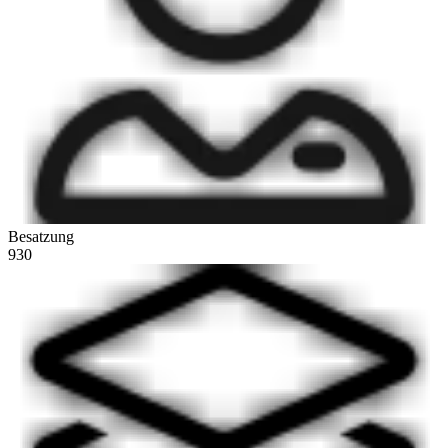
Besatzung
930