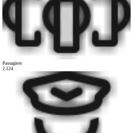
Passagiere
2.124