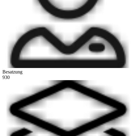
Besatzung
930