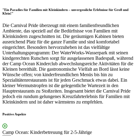
"Ein Paradies für Familien mit Kleinkindern – unvergessliche Erlebnisse für Groß und
Klein!"
Die Carnival Pride überzeugt mit einem familienfreundlichen
Ambiente, das speziell auf die Bedürfnisse von Familien mit
Kleinkindern zugeschnitten ist. Die geräumigen Kabinen bieten
ausreichend Platz für die ganze Familie und sind komfortabel
eingerichtet. Besonders hervorzuheben ist das vielfältige
Unterhaltungsprogramm: Der WaterWorks-Wasserpark mit seinen
kindgerechten Rutschen sorgt für ausgelassenen Badespaß, während
der Camp Ocean Kinderclub abwechslungsreiche Aktivitäten für die
Kleinen bereithält. Die gastronomische Vielfalt an Bord lässt keine
Wünsche offen; von kinderfreundlichen Menüs bis hin zu
Spezialitätenrestaurants ist für jeden Geschmack etwas dabei. Ein
kleiner Wermutstropfen ist die gelegentliche Wartezeit in den
Hauptrestaurants zu Stoßzeiten. Insgesamt bietet die Carnival Pride
jedoch ein rundum gelungenes Kreuzfahrterlebnis für Familien mit
Kleinkindern und ist daher wärmstens zu empfehlen.
Positive Aspekte
Camp Ocean: Kinderbetreuung für 2-5-Jährige