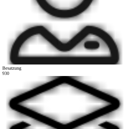
Besatzung
930