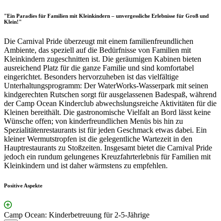
"Ein Paradies für Familien mit Kleinkindern – unvergessliche Erlebnisse für Groß und
Klein!"
Die Carnival Pride überzeugt mit einem familienfreundlichen
Ambiente, das speziell auf die Bedürfnisse von Familien mit
Kleinkindern zugeschnitten ist. Die geräumigen Kabinen bieten
ausreichend Platz für die ganze Familie und sind komfortabel
eingerichtet. Besonders hervorzuheben ist das vielfältige
Unterhaltungsprogramm: Der WaterWorks-Wasserpark mit seinen
kindgerechten Rutschen sorgt für ausgelassenen Badespaß, während
der Camp Ocean Kinderclub abwechslungsreiche Aktivitäten für die
Kleinen bereithält. Die gastronomische Vielfalt an Bord lässt keine
Wünsche offen; von kinderfreundlichen Menüs bis hin zu
Spezialitätenrestaurants ist für jeden Geschmack etwas dabei. Ein
kleiner Wermutstropfen ist die gelegentliche Wartezeit in den
Hauptrestaurants zu Stoßzeiten. Insgesamt bietet die Carnival Pride
jedoch ein rundum gelungenes Kreuzfahrterlebnis für Familien mit
Kleinkindern und ist daher wärmstens zu empfehlen.
Positive Aspekte
Camp Ocean: Kinderbetreuung für 2-5-Jährige