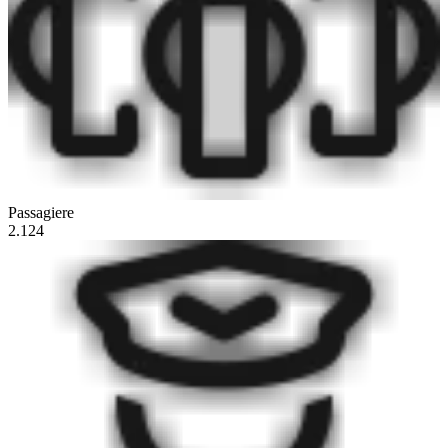
Passagiere
2.124