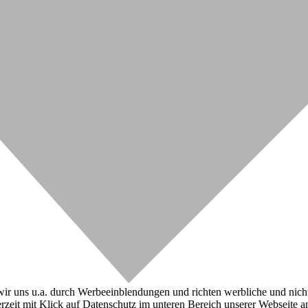
r uns u.a. durch Werbeeinblendungen und richten werbliche und nicht-w
zeit mit Klick auf Datenschutz im unteren Bereich unserer Webseite a