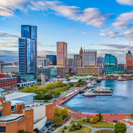
Nur notwendige Cookies
Unvergleichlich lecker
Mit dem Klick auf „geht klar” ermöglichen Sie uns Ihnen über Cookies
personalisierte Werbung und passende Angebote anzeigen. Über „anpas
Cookies” werden lediglich technisch notwendige Cookies gespeichert
Anpassen
Geht klar
Datenschutzerklärung
Cookierichtlinie
Impressum
« zurück
Ihre Cookie-Präferenzen verwalten
Wählen Sie, welche Cookies Sie auf check24.de akzeptieren.
Die Cookierichtlinie finden Sie
hier.
Notwendig