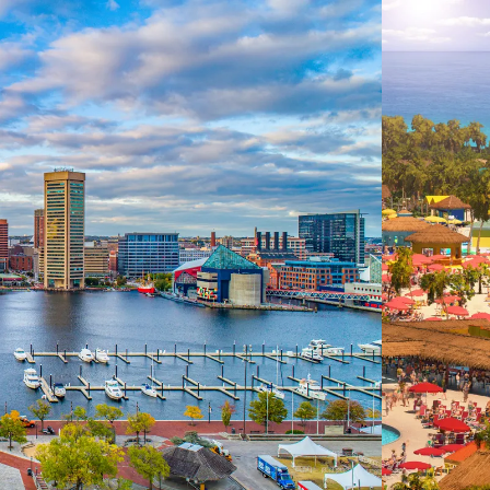
 ein verbessertes Nutzungserlebnis zu servieren und dieses kontinuier
sen” können Sie Ihre persönlichen Präferenzen festlegen. Dies ist au
.