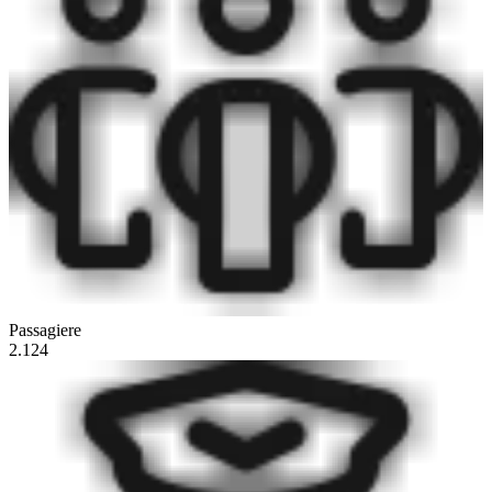
Passagiere
2.124