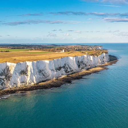
 ein verbessertes Nutzungserlebnis zu servieren und dieses kontinuier
sen” können Sie Ihre persönlichen Präferenzen festlegen. Dies ist au
.