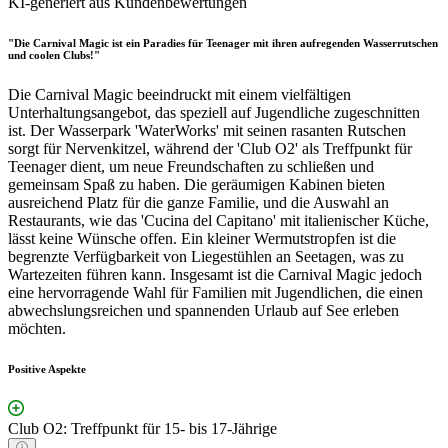
KI-generiert aus Kundenbewertungen
"Die Carnival Magic ist ein Paradies für Teenager mit ihren aufregenden Wasserrutschen
und coolen Clubs!"
Die Carnival Magic beeindruckt mit einem vielfältigen
Unterhaltungsangebot, das speziell auf Jugendliche zugeschnitten
ist. Der Wasserpark 'WaterWorks' mit seinen rasanten Rutschen
sorgt für Nervenkitzel, während der 'Club O2' als Treffpunkt für
Teenager dient, um neue Freundschaften zu schließen und
gemeinsam Spaß zu haben. Die geräumigen Kabinen bieten
ausreichend Platz für die ganze Familie, und die Auswahl an
Restaurants, wie das 'Cucina del Capitano' mit italienischer Küche,
lässt keine Wünsche offen. Ein kleiner Wermutstropfen ist die
begrenzte Verfügbarkeit von Liegestühlen an Seetagen, was zu
Wartezeiten führen kann. Insgesamt ist die Carnival Magic jedoch
eine hervorragende Wahl für Familien mit Jugendlichen, die einen
abwechslungsreichen und spannenden Urlaub auf See erleben
möchten.
Positive Aspekte
Club O2: Treffpunkt für 15- bis 17-Jährige