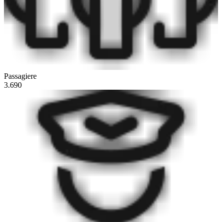
Passagiere
3.690