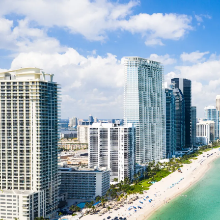
Nur notwendige Cookies
Unvergleichlich lecker
Mit dem Klick auf „geht klar” ermöglichen Sie uns Ihnen über Cookies
personalisierte Werbung und passende Angebote anzeigen. Über „anpas
Cookies” werden lediglich technisch notwendige Cookies gespeichert
Anpassen
Geht klar
Datenschutzerklärung
Cookierichtlinie
Impressum
« zurück
Ihre Cookie-Präferenzen verwalten
Wählen Sie, welche Cookies Sie auf check24.de akzeptieren.
Die Cookierichtlinie finden Sie
hier.
Notwendig