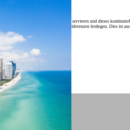
 ein verbessertes Nutzungserlebnis zu servieren und dieses kontinuier
sen” können Sie Ihre persönlichen Präferenzen festlegen. Dies ist au
.