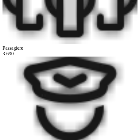
Passagiere
3.690