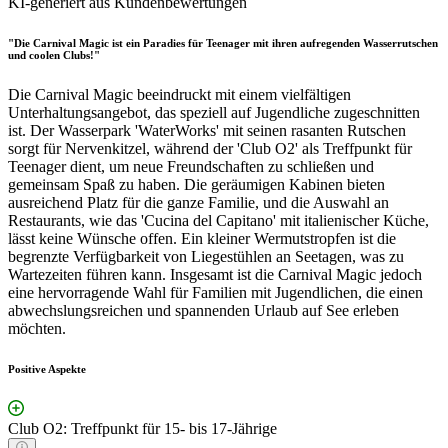
KI-generiert aus Kundenbewertungen
"Die Carnival Magic ist ein Paradies für Teenager mit ihren aufregenden Wasserrutschen
und coolen Clubs!"
Die Carnival Magic beeindruckt mit einem vielfältigen
Unterhaltungsangebot, das speziell auf Jugendliche zugeschnitten
ist. Der Wasserpark 'WaterWorks' mit seinen rasanten Rutschen
sorgt für Nervenkitzel, während der 'Club O2' als Treffpunkt für
Teenager dient, um neue Freundschaften zu schließen und
gemeinsam Spaß zu haben. Die geräumigen Kabinen bieten
ausreichend Platz für die ganze Familie, und die Auswahl an
Restaurants, wie das 'Cucina del Capitano' mit italienischer Küche,
lässt keine Wünsche offen. Ein kleiner Wermutstropfen ist die
begrenzte Verfügbarkeit von Liegestühlen an Seetagen, was zu
Wartezeiten führen kann. Insgesamt ist die Carnival Magic jedoch
eine hervorragende Wahl für Familien mit Jugendlichen, die einen
abwechslungsreichen und spannenden Urlaub auf See erleben
möchten.
Positive Aspekte
Club O2: Treffpunkt für 15- bis 17-Jährige