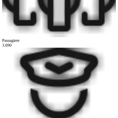
Passagiere
3.690