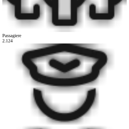
Passagiere
2.124