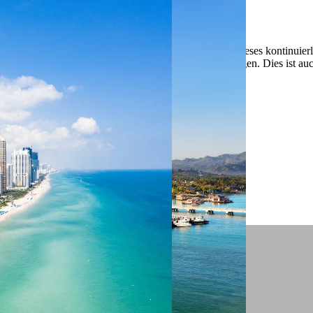
 ein verbessertes Nutzungserlebnis zu servieren und dieses kontinuier
sen” können Sie Ihre persönlichen Präferenzen festlegen. Dies ist au
.