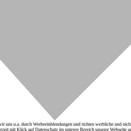
r uns u.a. durch Werbeeinblendungen und richten werbliche und nicht-w
zeit mit Klick auf Datenschutz im unteren Bereich unserer Webseite a