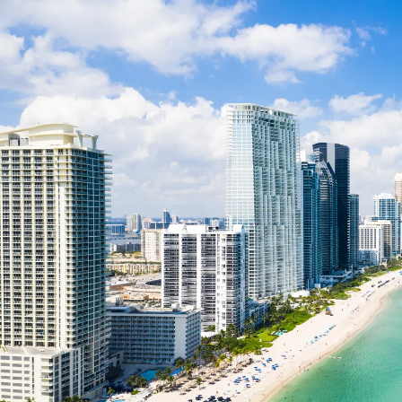
Nur notwendige Cookies
Unvergleichlich lecker
Mit dem Klick auf „geht klar” ermöglichen Sie uns Ihnen über Cookies
personalisierte Werbung und passende Angebote anzeigen. Über „anpas
Cookies” werden lediglich technisch notwendige Cookies gespeichert
Anpassen
Geht klar
Datenschutzerklärung
Cookierichtlinie
Impressum
« zurück
Ihre Cookie-Präferenzen verwalten
Wählen Sie, welche Cookies Sie auf check24.de akzeptieren.
Die Cookierichtlinie finden Sie
hier.
Notwendig