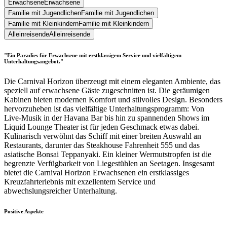
Erwachsene
Erwachsene
Familie mit Jugendlichen
Familie mit Jugendlichen
Familie mit Kleinkindern
Familie mit Kleinkindern
Alleinreisende
Alleinreisende
"Ein Paradies für Erwachsene mit erstklassigem Service und vielfältigem
Unterhaltungsangebot."
Die Carnival Horizon überzeugt mit einem eleganten Ambiente, das
speziell auf erwachsene Gäste zugeschnitten ist. Die geräumigen
Kabinen bieten modernen Komfort und stilvolles Design. Besonders
hervorzuheben ist das vielfältige Unterhaltungsprogramm: Von
Live-Musik in der Havana Bar bis hin zu spannenden Shows im
Liquid Lounge Theater ist für jeden Geschmack etwas dabei.
Kulinarisch verwöhnt das Schiff mit einer breiten Auswahl an
Restaurants, darunter das Steakhouse Fahrenheit 555 und das
asiatische Bonsai Teppanyaki. Ein kleiner Wermutstropfen ist die
begrenzte Verfügbarkeit von Liegestühlen an Seetagen. Insgesamt
bietet die Carnival Horizon Erwachsenen ein erstklassiges
Kreuzfahrterlebnis mit exzellentem Service und
abwechslungsreicher Unterhaltung.
Positive Aspekte