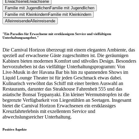
Erwachsene
Erwachsene
Familie mit Jugendlichen
Familie mit Jugendlichen
Familie mit Kleinkindern
Familie mit Kleinkindern
Alleinreisende
Alleinreisende
"Ein Paradies für Erwachsene mit erstklassigem Service und vielfältigem
Unterhaltungsangebot."
Die Carnival Horizon überzeugt mit einem eleganten Ambiente, das
speziell auf erwachsene Gäste zugeschnitten ist. Die geräumigen
Kabinen bieten modernen Komfort und stilvolles Design. Besonders
hervorzuheben ist das vielfältige Unterhaltungsprogramm: Von
Live-Musik in der Havana Bar bis hin zu spannenden Shows im
Liquid Lounge Theater ist für jeden Geschmack etwas dabei.
Kulinarisch verwöhnt das Schiff mit einer breiten Auswahl an
Restaurants, darunter das Steakhouse Fahrenheit 555 und das
asiatische Bonsai Teppanyaki. Ein kleiner Wermutstropfen ist die
begrenzte Verfügbarkeit von Liegestühlen an Seetagen. Insgesamt
bietet die Carnival Horizon Erwachsenen ein erstklassiges
Kreuzfahrterlebnis mit exzellentem Service und
abwechslungsreicher Unterhaltung.
Positive Aspekte