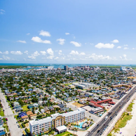
Nur notwendige Cookies
Unvergleichlich lecker
Mit dem Klick auf „geht klar” ermöglichen Sie uns Ihnen über Cookies
personalisierte Werbung und passende Angebote anzeigen. Über „anpas
Cookies” werden lediglich technisch notwendige Cookies gespeichert
Anpassen
Geht klar
Datenschutzerklärung
Cookierichtlinie
Impressum
« zurück
Ihre Cookie-Präferenzen verwalten
Wählen Sie, welche Cookies Sie auf check24.de akzeptieren.
Die Cookierichtlinie finden Sie
hier.
Notwendig