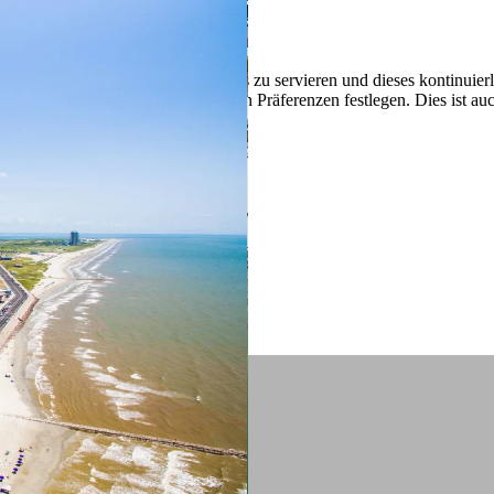
 ein verbessertes Nutzungserlebnis zu servieren und dieses kontinuier
sen” können Sie Ihre persönlichen Präferenzen festlegen. Dies ist au
.