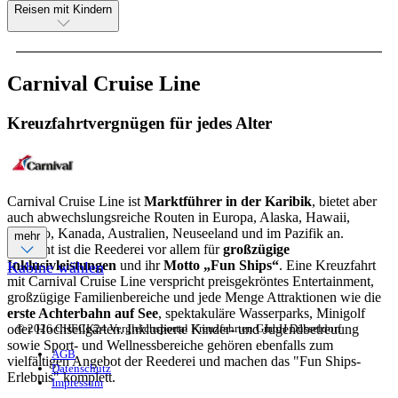
Reisen mit Kindern
Carnival Cruise Line
Kreuzfahrtvergnügen für jedes Alter
Carnival Cruise Line ist
Marktführer in der Karibik
, bietet aber
auch abwechslungsreiche Routen in Europa, Alaska, Hawaii,
Mexiko, Kanada, Australien, Neuseeland und im Pazifik an.
mehr
Bekannt ist die Reederei vor allem für
großzügige
Inklusivleistungen
und ihr
Motto „Fun Ships“
. Eine Kreuzfahrt
Kabine wählen
mit Carnival Cruise Line verspricht preisgekröntes Entertainment,
großzügige Familienbereiche und jede Menge Attraktionen wie die
erste Achterbahn auf See
, spektakuläre Wasserparks, Minigolf
© 2026 CHECK24 Vergleichsportal Kreuzfahrten GmbH Düsseldorf
oder Hochseilgärten. Inkludierte Kinder- und Jugendbetreuung
sowie Sport- und Wellnessbereiche gehören ebenfalls zum
AGB
vielfältigen Angebot der Reederei und machen das "Fun Ships-
Datenschutz
Erlebnis" komplett.
Impressum