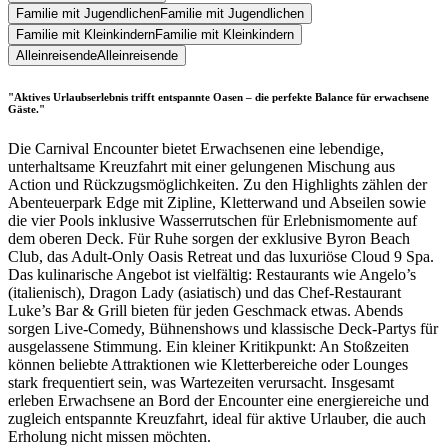
Familie mit Jugendlichen
Familie mit Jugendlichen
Familie mit Kleinkindern
Familie mit Kleinkindern
Alleinreisende
Alleinreisende
"Aktives Urlaubserlebnis trifft entspannte Oasen – die perfekte Balance für erwachsene
Gäste."
Die Carnival Encounter bietet Erwachsenen eine lebendige,
unterhaltsame Kreuzfahrt mit einer gelungenen Mischung aus
Action und Rückzugsmöglichkeiten. Zu den Highlights zählen der
Abenteuerpark Edge mit Zipline, Kletterwand und Abseilen sowie
die vier Pools inklusive Wasserrutschen für Erlebnismomente auf
dem oberen Deck. Für Ruhe sorgen der exklusive Byron Beach
Club, das Adult-Only Oasis Retreat und das luxuriöse Cloud 9 Spa.
Das kulinarische Angebot ist vielfältig: Restaurants wie Angelo’s
(italienisch), Dragon Lady (asiatisch) und das Chef-Restaurant
Luke’s Bar & Grill bieten für jeden Geschmack etwas. Abends
sorgen Live-Comedy, Bühnenshows und klassische Deck-Partys für
ausgelassene Stimmung. Ein kleiner Kritikpunkt: An Stoßzeiten
können beliebte Attraktionen wie Kletterbereiche oder Lounges
stark frequentiert sein, was Wartezeiten verursacht. Insgesamt
erleben Erwachsene an Bord der Encounter eine energiereiche und
zugleich entspannte Kreuzfahrt, ideal für aktive Urlauber, die auch
Erholung nicht missen möchten.