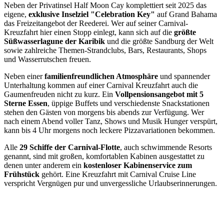
Neben der Privatinsel Half Moon Cay komplettiert seit 2025 das
eigene,
exklusive Inselziel "Celebration Key"
auf Grand Bahama
das Freizeitangebot der Reederei. Wer auf seiner Carnival-
Kreuzfahrt hier einen Stopp einlegt, kann sich auf die
größte
Süßwasserlagune der Karibik
und die größte Sandburg der Welt
sowie zahlreiche Themen-Strandclubs, Bars, Restaurants, Shops
und Wasserrutschen freuen.
Neben einer
familienfreundlichen Atmosphäre
und spannender
Unterhaltung kommen auf einer Carnival Kreuzfahrt auch die
Gaumenfreuden nicht zu kurz. Ein
Vollpensionsangebot mit 5
Sterne Essen
, üppige Buffets und verschiedenste Snackstationen
stehen den Gästen von morgens bis abends zur Verfügung. Wer
nach einem Abend voller Tanz, Shows und Musik Hunger verspürt,
kann bis 4 Uhr morgens noch leckere Pizzavariationen bekommen.
Alle
29 Schiffe der Carnival-Flotte
, auch schwimmende Resorts
genannt, sind mit großen, komfortablen Kabinen ausgestattet zu
denen unter anderem ein
kostenloser Kabinenservice zum
Frühstück
gehört. Eine Kreuzfahrt mit Carnival Cruise Line
verspricht Vergnügen pur und unvergessliche Urlaubserinnerungen.