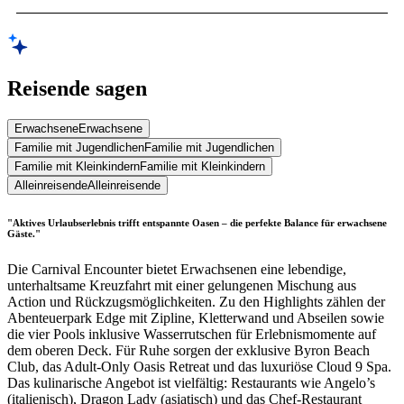
Reisende sagen
Erwachsene
Erwachsene
Familie mit Jugendlichen
Familie mit Jugendlichen
Familie mit Kleinkindern
Familie mit Kleinkindern
Alleinreisende
Alleinreisende
"Aktives Urlaubserlebnis trifft entspannte Oasen – die perfekte Balance für erwachsene
Gäste."
Die Carnival Encounter bietet Erwachsenen eine lebendige,
unterhaltsame Kreuzfahrt mit einer gelungenen Mischung aus
Action und Rückzugsmöglichkeiten. Zu den Highlights zählen der
Abenteuerpark Edge mit Zipline, Kletterwand und Abseilen sowie
die vier Pools inklusive Wasserrutschen für Erlebnismomente auf
dem oberen Deck. Für Ruhe sorgen der exklusive Byron Beach
Club, das Adult-Only Oasis Retreat und das luxuriöse Cloud 9 Spa.
Das kulinarische Angebot ist vielfältig: Restaurants wie Angelo’s
(italienisch), Dragon Lady (asiatisch) und das Chef-Restaurant