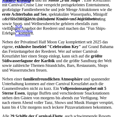
Inklusivleistungen
und ihr
Motto „Fun Ships“
. Eine Kreuzfahrt
Kabine wählen
mit Carnival Cruise Line verspricht preisgekröntes Entertainment,
großzügige Familienbereiche und jede Menge Attraktionen wie die
erste Achterbahn auf See
, spektakuläre Wasserparks, Minigolf
© 2026 CHECK24 Vergleichsportal Kreuzfahrten GmbH Düsseldorf
oder Hochseilgärten. Inkludierte Kinder- und Jugendbetreuung
sowie Sport- und Wellnessbereiche gehören ebenfalls zum
AGB
vielfältigen Angebot der Reederei und machen das "Fun Ships-
Datenschutz
Erlebnis" komplett.
Impressum
Neben der Privatinsel Half Moon Cay komplettiert seit 2025 das
eigene,
exklusive Inselziel "Celebration Key"
auf Grand Bahama
das Freizeitangebot der Reederei. Wer auf seiner Carnival-
Kreuzfahrt hier einen Stopp einlegt, kann sich auf die
größte
Süßwasserlagune der Karibik
und die größte Sandburg der Welt
sowie zahlreiche Themen-Strandclubs, Bars, Restaurants, Shops
und Wasserrutschen freuen.
Neben einer
familienfreundlichen Atmosphäre
und spannender
Unterhaltung kommen auf einer Carnival Kreuzfahrt auch die
Gaumenfreuden nicht zu kurz. Ein
Vollpensionsangebot mit 5
Sterne Essen
, üppige Buffets und verschiedenste Snackstationen
stehen den Gästen von morgens bis abends zur Verfügung. Wer
nach einem Abend voller Tanz, Shows und Musik Hunger verspürt,
kann bis 4 Uhr morgens noch leckere Pizzavariationen bekommen.
Alle
29 Schiffe der Carnival-Flotte
, auch schwimmende Resorts