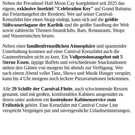
Neben der Privatinsel Half Moon Cay komplettiert seit 2025 das
eigene,
exklusive Inselziel "Celebration Key"
auf Grand Bahama
das Freizeitangebot der Reederei. Wer auf seiner Carnival-
Kreuzfahrt hier einen Stopp einlegt, kann sich auf die
größte
Süßwasserlagune der Karibik
und die größte Sandburg der Welt
sowie zahlreiche Themen-Strandclubs, Bars, Restaurants, Shops
und Wasserrutschen freuen.
Neben einer
familienfreundlichen Atmosphäre
und spannender
Unterhaltung kommen auf einer Carnival Kreuzfahrt auch die
Gaumenfreuden nicht zu kurz. Ein
Vollpensionsangebot mit 5
Sterne Essen
, üppige Buffets und verschiedenste Snackstationen
stehen den Gästen von morgens bis abends zur Verfügung. Wer
nach einem Abend voller Tanz, Shows und Musik Hunger verspürt,
kann bis 4 Uhr morgens noch leckere Pizzavariationen bekommen.
Alle
29 Schiffe der Carnival-Flotte
, auch schwimmende Resorts
genannt, sind mit großen, komfortablen Kabinen ausgestattet zu
denen unter anderem ein
kostenloser Kabinenservice zum
Frühstück
gehört. Eine Kreuzfahrt mit Carnival Cruise Line
verspricht Vergnügen pur und unvergessliche Urlaubserinnerungen.