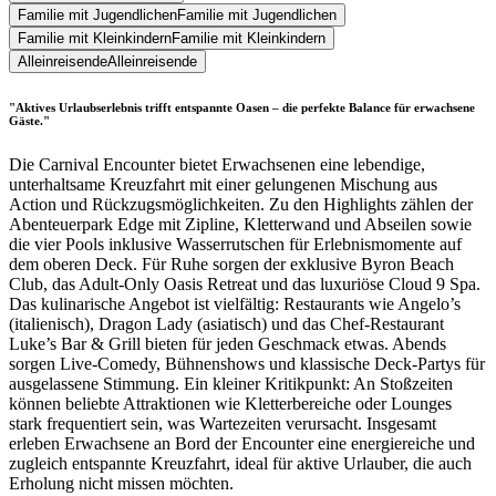
Familie mit Jugendlichen
Familie mit Jugendlichen
Familie mit Kleinkindern
Familie mit Kleinkindern
Alleinreisende
Alleinreisende
"Aktives Urlaubserlebnis trifft entspannte Oasen – die perfekte Balance für erwachsene
Gäste."
Die Carnival Encounter bietet Erwachsenen eine lebendige,
unterhaltsame Kreuzfahrt mit einer gelungenen Mischung aus
Action und Rückzugsmöglichkeiten. Zu den Highlights zählen der
Abenteuerpark Edge mit Zipline, Kletterwand und Abseilen sowie
die vier Pools inklusive Wasserrutschen für Erlebnismomente auf
dem oberen Deck. Für Ruhe sorgen der exklusive Byron Beach
Club, das Adult-Only Oasis Retreat und das luxuriöse Cloud 9 Spa.
Das kulinarische Angebot ist vielfältig: Restaurants wie Angelo’s
(italienisch), Dragon Lady (asiatisch) und das Chef-Restaurant
Luke’s Bar & Grill bieten für jeden Geschmack etwas. Abends
sorgen Live-Comedy, Bühnenshows und klassische Deck-Partys für
ausgelassene Stimmung. Ein kleiner Kritikpunkt: An Stoßzeiten
können beliebte Attraktionen wie Kletterbereiche oder Lounges
stark frequentiert sein, was Wartezeiten verursacht. Insgesamt
erleben Erwachsene an Bord der Encounter eine energiereiche und
zugleich entspannte Kreuzfahrt, ideal für aktive Urlauber, die auch
Erholung nicht missen möchten.