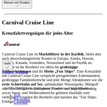
Reisen mit Kindern
Carnival Cruise Line
Kreuzfahrtvergnügen für jedes Alter
Carnival Cruise Line ist
Marktführer in der Karibik
, bietet aber
auch abwechslungsreiche Routen in Europa, Alaska, Hawaii,
Mexiko, Kanada, Australien, Neuseeland und im Pazifik an.
mehr
Bekannt ist die Reederei vor allem für
großzügige
Inklusivleistungen
und ihr
Motto „Fun Ships“
. Eine Kreuzfahrt
Kabine wählen
mit Carnival Cruise Line verspricht preisgekröntes Entertainment,
großzügige Familienbereiche und jede Menge Attraktionen wie die
erste Achterbahn auf See
, spektakuläre Wasserparks, Minigolf
© 2026 CHECK24 Vergleichsportal Kreuzfahrten GmbH Düsseldorf
oder Hochseilgärten. Inkludierte Kinder- und Jugendbetreuung
sowie Sport- und Wellnessbereiche gehören ebenfalls zum
AGB
vielfältigen Angebot der Reederei und machen das "Fun Ships-
Datenschutz
Erlebnis" komplett.
Impressum