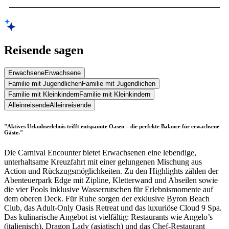
Reisende sagen
Erwachsene
Erwachsene
Familie mit Jugendlichen
Familie mit Jugendlichen
Familie mit Kleinkindern
Familie mit Kleinkindern
Alleinreisende
Alleinreisende
"Aktives Urlaubserlebnis trifft entspannte Oasen – die perfekte Balance für erwachsene
Gäste."
Die Carnival Encounter bietet Erwachsenen eine lebendige,
unterhaltsame Kreuzfahrt mit einer gelungenen Mischung aus
Action und Rückzugsmöglichkeiten. Zu den Highlights zählen der
Abenteuerpark Edge mit Zipline, Kletterwand und Abseilen sowie
die vier Pools inklusive Wasserrutschen für Erlebnismomente auf
dem oberen Deck. Für Ruhe sorgen der exklusive Byron Beach
Club, das Adult-Only Oasis Retreat und das luxuriöse Cloud 9 Spa.
Das kulinarische Angebot ist vielfältig: Restaurants wie Angelo’s
(italienisch), Dragon Lady (asiatisch) und das Chef-Restaurant