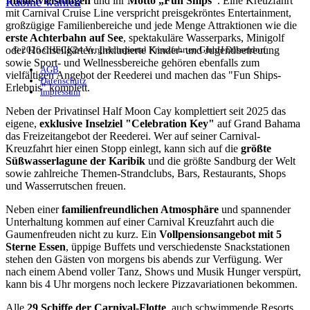
Inklusivleistungen
und ihr
Motto „Fun Ships“
. Eine Kreuzfahrt
Kabine wählen
mit Carnival Cruise Line verspricht preisgekröntes Entertainment,
großzügige Familienbereiche und jede Menge Attraktionen wie die
erste Achterbahn auf See
, spektakuläre Wasserparks, Minigolf
© 2026 CHECK24 Vergleichsportal Kreuzfahrten GmbH Düsseldorf
oder Hochseilgärten. Inkludierte Kinder- und Jugendbetreuung
sowie Sport- und Wellnessbereiche gehören ebenfalls zum
AGB
vielfältigen Angebot der Reederei und machen das "Fun Ships-
Datenschutz
Erlebnis" komplett.
Impressum
Neben der Privatinsel Half Moon Cay komplettiert seit 2025 das
eigene,
exklusive Inselziel "Celebration Key"
auf Grand Bahama
das Freizeitangebot der Reederei. Wer auf seiner Carnival-
Kreuzfahrt hier einen Stopp einlegt, kann sich auf die
größte
Süßwasserlagune der Karibik
und die größte Sandburg der Welt
sowie zahlreiche Themen-Strandclubs, Bars, Restaurants, Shops
und Wasserrutschen freuen.
Neben einer
familienfreundlichen Atmosphäre
und spannender
Unterhaltung kommen auf einer Carnival Kreuzfahrt auch die
Gaumenfreuden nicht zu kurz. Ein
Vollpensionsangebot mit 5
Sterne Essen
, üppige Buffets und verschiedenste Snackstationen
stehen den Gästen von morgens bis abends zur Verfügung. Wer
nach einem Abend voller Tanz, Shows und Musik Hunger verspürt,
kann bis 4 Uhr morgens noch leckere Pizzavariationen bekommen.
Alle
29 Schiffe der Carnival-Flotte
, auch schwimmende Resorts