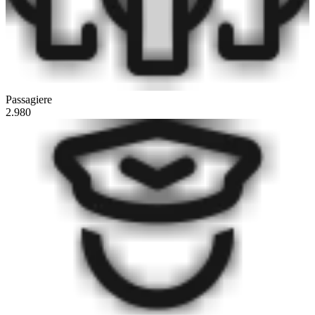
Passagiere
2.980