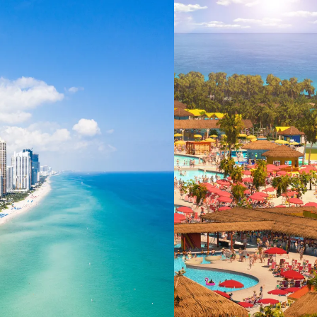
 ein verbessertes Nutzungserlebnis zu servieren und dieses kontinuier
sen” können Sie Ihre persönlichen Präferenzen festlegen. Dies ist au
.