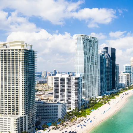
Nur notwendige Cookies
Unvergleichlich lecker
Mit dem Klick auf „geht klar” ermöglichen Sie uns Ihnen über Cookies
personalisierte Werbung und passende Angebote anzeigen. Über „anpas
Cookies” werden lediglich technisch notwendige Cookies gespeichert
Anpassen
Geht klar
Datenschutzerklärung
Cookierichtlinie
Impressum
« zurück
Ihre Cookie-Präferenzen verwalten
Wählen Sie, welche Cookies Sie auf check24.de akzeptieren.
Die Cookierichtlinie finden Sie
hier.
Notwendig