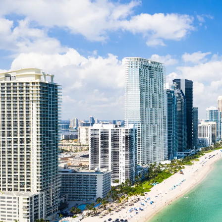
Nur notwendige Cookies
Unvergleichlich lecker
Mit dem Klick auf „geht klar” ermöglichen Sie uns Ihnen über Cookies
personalisierte Werbung und passende Angebote anzeigen. Über „anpas
Cookies” werden lediglich technisch notwendige Cookies gespeichert
Anpassen
Geht klar
Datenschutzerklärung
Cookierichtlinie
Impressum
« zurück
Ihre Cookie-Präferenzen verwalten
Wählen Sie, welche Cookies Sie auf check24.de akzeptieren.
Die Cookierichtlinie finden Sie
hier.
Notwendig