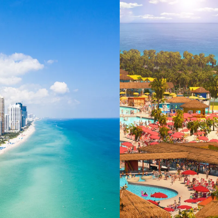
 ein verbessertes Nutzungserlebnis zu servieren und dieses kontinuier
sen” können Sie Ihre persönlichen Präferenzen festlegen. Dies ist au
.