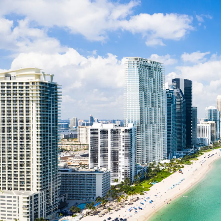
Nur notwendige Cookies
Unvergleichlich lecker
Mit dem Klick auf „geht klar” ermöglichen Sie uns Ihnen über Cookies
personalisierte Werbung und passende Angebote anzeigen. Über „anpas
Cookies” werden lediglich technisch notwendige Cookies gespeichert
Anpassen
Geht klar
Datenschutzerklärung
Cookierichtlinie
Impressum
« zurück
Ihre Cookie-Präferenzen verwalten
Wählen Sie, welche Cookies Sie auf check24.de akzeptieren.
Die Cookierichtlinie finden Sie
hier.
Notwendig