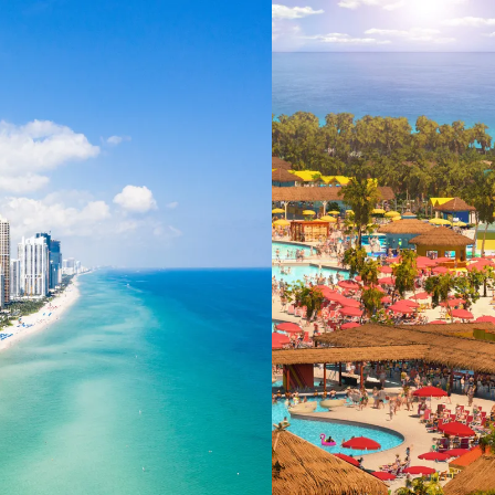
 ein verbessertes Nutzungserlebnis zu servieren und dieses kontinuier
sen” können Sie Ihre persönlichen Präferenzen festlegen. Dies ist au
.