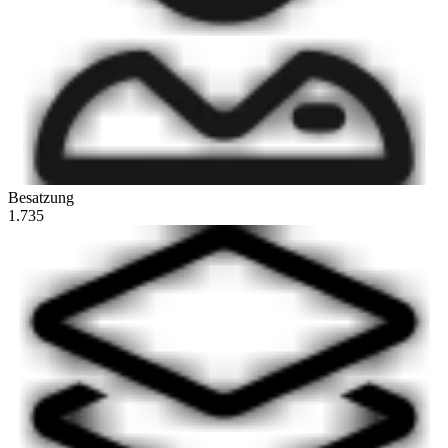
Besatzung
1.735