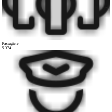
Passagiere
5.374