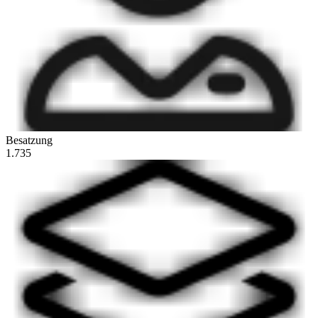
Besatzung
1.735