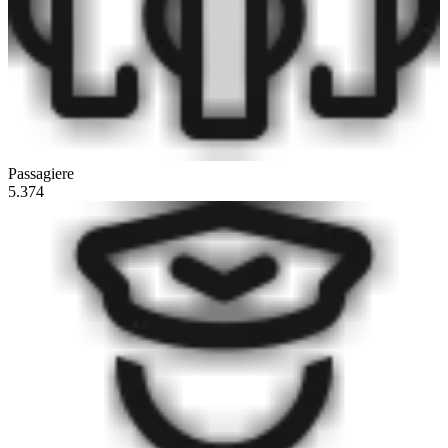
Passagiere
5.374