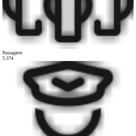
Passagiere
5.374