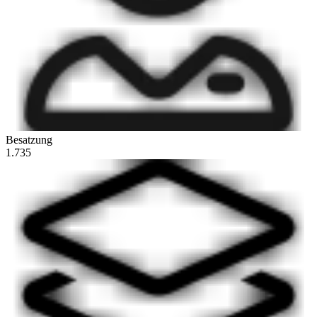
Besatzung
1.735