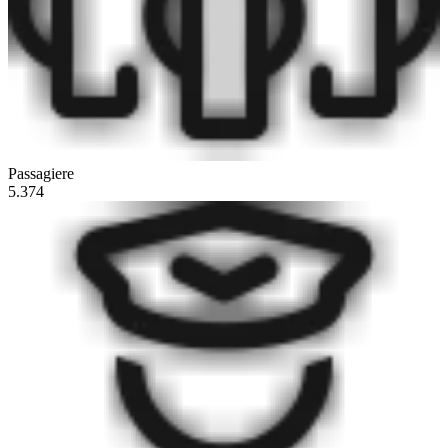
Passagiere
5.374