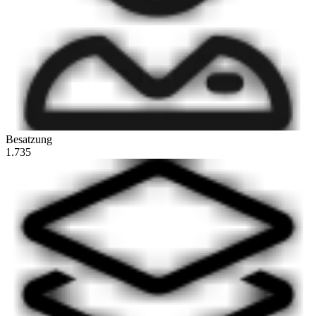
Besatzung
1.735