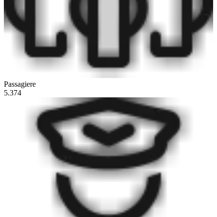
Passagiere
5.374