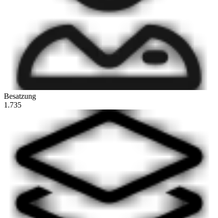
Besatzung
1.735