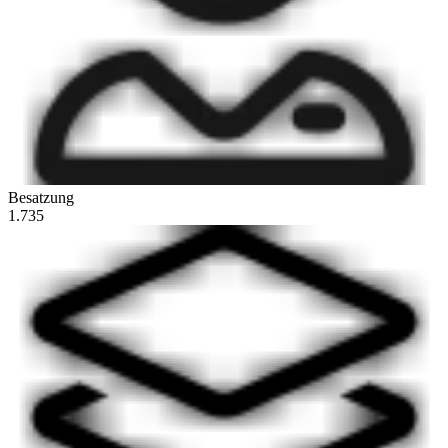
Besatzung
1.735