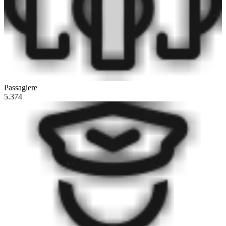
Passagiere
5.374