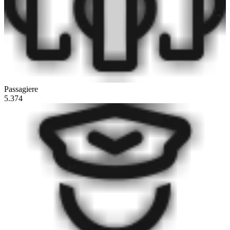
Passagiere
5.374