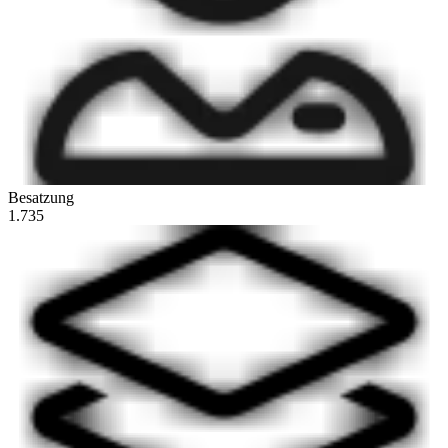
Besatzung
1.735