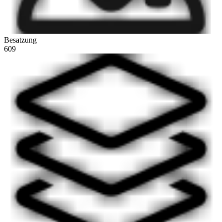
Besatzung
609