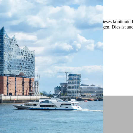
 ein verbessertes Nutzungserlebnis zu servieren und dieses kontinuier
sen” können Sie Ihre persönlichen Präferenzen festlegen. Dies ist au
.