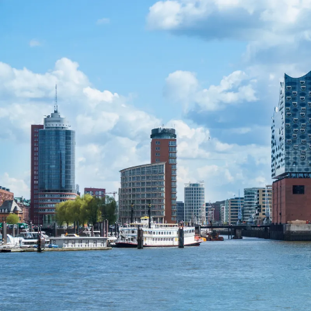
Nur notwendige Cookies
Unvergleichlich lecker
Mit dem Klick auf „geht klar” ermöglichen Sie uns Ihnen über Cookies
personalisierte Werbung und passende Angebote anzeigen. Über „anpas
Cookies” werden lediglich technisch notwendige Cookies gespeichert
Anpassen
Geht klar
Datenschutzerklärung
Cookierichtlinie
Impressum
« zurück
Ihre Cookie-Präferenzen verwalten
Wählen Sie, welche Cookies Sie auf check24.de akzeptieren.
Die Cookierichtlinie finden Sie
hier.
Notwendig