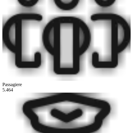
Passagiere
5.464