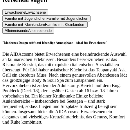
Erwachsene
Erwachsene
Familie mit Jugendlichen
Familie mit Jugendlichen
Familie mit Kleinkindern
Familie mit Kleinkindern
Alleinreisende
Alleinreisende
"Modernes Design trifft auf lebendige Atmosphäre – ideal für Erwachsene"
Die AIDAcosma bietet Erwachsenen eine beeindruckende Auswahl
an kulinarischen Erlebnissen. Besonders hervorzuheben ist das
Ristorante Rossini, das mit exquisiten italienischen Spezialitäten
überzeugt. Für Liebhaber asiatischer Küche ist das Teppanyaki Asia
Grill ein absolutes Muss. Nach einem genussvollen Abendessen lädt
das großzügige Body & Soul Spa zum Entspannen ein.
Hervorzuheben ist zudem der Adults-only-Bereich auf dem Bug-
Pooldeck (Deck 18), der tagsüber Gästen ab 16 bzw. 18 Jahren
vorbehalten ist. Ein kleiner Kritikpunkt: Einige beliebte
Außenbereiche – insbesondere bei Seetagen – sind stark
frequentiert, sodass Liegen und Sitzplätze frühzeitig belegt sein
können. Insgesamt bietet die AIDA cosma Erwachsenen ein
elegantes und vielseitiges Kreuzfahrterlebnis, das Genuss, Komfort
und Ruhe kombiniert.