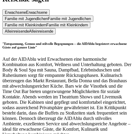
Erwachsene
Erwachsene
Familie mit Jugendlichen
Familie mit Jugendlichen
Familie mit Kleinkindern
Familie mit Kleinkindern
Alleinreisende
Alleinreisende
"Entspannung, Genuss und stilvolle Begegnungen – die AIDAblu begeistert erwachsene
Gäste auf ganzer Linie"
Auf der AIDAblu wird Erwachsenen eine harmonische
Kombination aus Komfort, Wellness und Unterhaltung geboten. Der
Body & Soul Spa mit Sauna, Dampfbad, Erlebnisduschen und
Ruheräumen sorgt für entspannte Rückzugsphasen. Kulinarisch
überzeugen das Markt Restaurant, Bella Donna und das Brauhaus
mit abwechslungsreicher Küche. Bars wie die Vinothek und die
Time Out Bar bieten ungezwungene Möglichkeiten für soziale
Kontakte. Abends werden im Theatrium Shows und Livemusik
geboten. Die Kabinen sind gepflegt und komfortabel eingerichtet,
sodass ausreichend Privatsphäre gewährleistet ist. Ein Kritikpunkt
besteht darin, dass die Buffets zu Stoßzeiten stark frequentiert sein
können. Dennoch überzeugt die AIDAblu durch stilvolles
Ambiente, exzellenten Service und abwechslungsreiche Angebote –
ideal für erwachsene Gäste, die Komfort, Kulinarik und