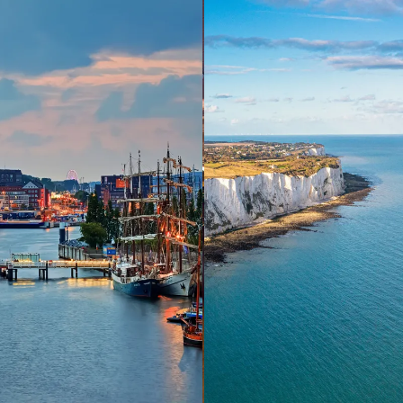
 ein verbessertes Nutzungserlebnis zu servieren und dieses kontinuier
sen” können Sie Ihre persönlichen Präferenzen festlegen. Dies ist au
.