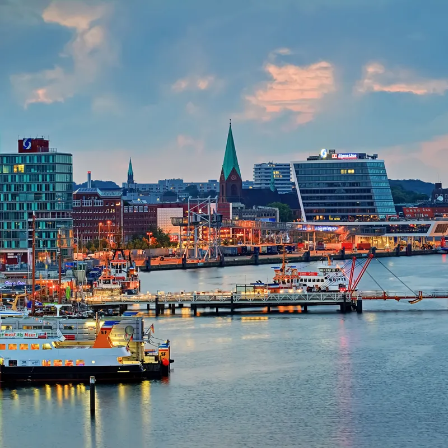
Nur notwendige Cookies
Unvergleichlich lecker
Mit dem Klick auf „geht klar” ermöglichen Sie uns Ihnen über Cookies
personalisierte Werbung und passende Angebote anzeigen. Über „anpas
Cookies” werden lediglich technisch notwendige Cookies gespeichert
Anpassen
Geht klar
Datenschutzerklärung
Cookierichtlinie
Impressum
« zurück
Ihre Cookie-Präferenzen verwalten
Wählen Sie, welche Cookies Sie auf check24.de akzeptieren.
Die Cookierichtlinie finden Sie
hier.
Notwendig